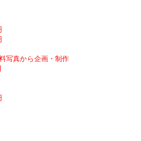
円
円
料写真から企画・制作
円
円