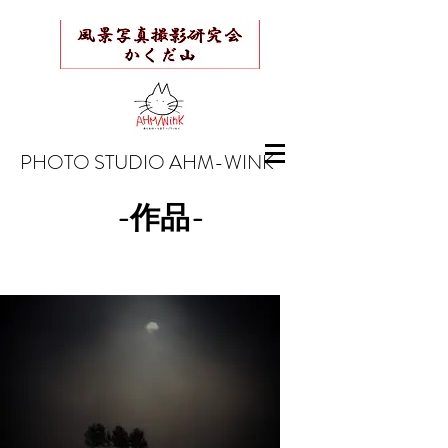
​PHOTO STUDIO AHM-WINK
-作品-