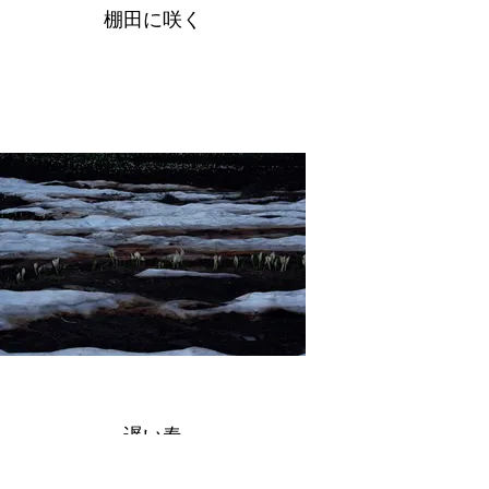
棚田に咲く
遅い春